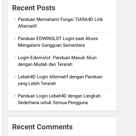
Recent Posts
Panduan Memahami Fungsi TIARA4D Link
Alternatif
Panduan EDWINSLOT Login saat Akses
Mengalami Gangguan Sementara
Login Edwinslot: Panduan Masuk Akun
dengan Mudah dan Terarah
Lebah4D Login Alternatif dengan Panduan
yang Lebih Terarah
Panduan Login Lebah4D dengan Langkah
Sederhana untuk Semua Pengguna
Recent Comments