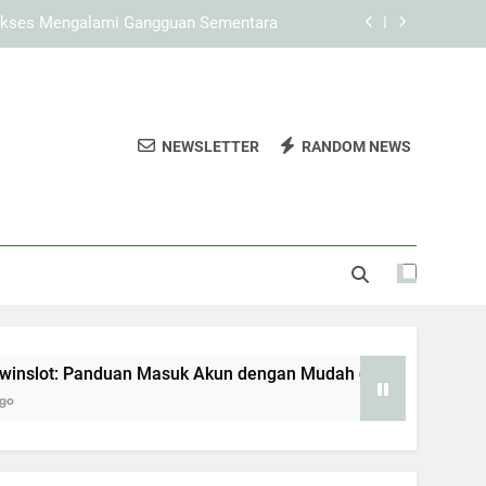
Akses Mengalami Gangguan Sementara
Masuk Akun dengan Mudah dan Terarah
tif dengan Panduan yang Lebih Terarah
NEWSLETTER
RANDOM NEWS
hami Fungsi TIARA4D Link Alternatif
Akses Mengalami Gangguan Sementara
omunica. Untuk Bisnis Modern Yang Dinamis.
Masuk Akun dengan Mudah dan Terarah
tif dengan Panduan yang Lebih Terarah
anduan Masuk Akun dengan Mudah dan Terarah
Lebah4D 
2 Months A