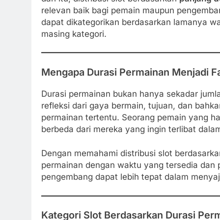
relevan baik bagi pemain maupun pengemba
dapat dikategorikan berdasarkan lamanya wak
masing kategori.
Mengapa Durasi Permainan Menjadi Fa
Durasi permainan bukan hanya sekadar jumlah
refleksi dari gaya bermain, tujuan, dan bahk
permainan tertentu. Seorang pemain yang ha
berbeda dari mereka yang ingin terlibat dala
Dengan memahami distribusi slot berdasarka
permainan dengan waktu yang tersedia dan p
pengembang dapat lebih tepat dalam menyaj
Kategori Slot Berdasarkan Durasi Per