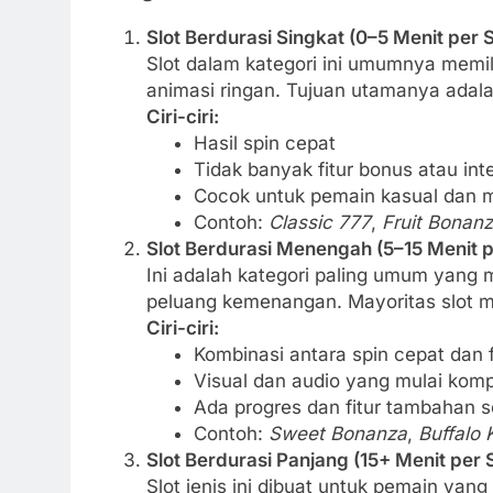
Slot Berdurasi Singkat (0–5 Menit per S
Slot dalam kategori ini umumnya memili
animasi ringan. Tujuan utamanya adal
Ciri-ciri:
Hasil spin cepat
Tidak banyak fitur bonus atau inte
Cocok untuk pemain kasual dan m
Contoh:
Classic 777
,
Fruit Bonan
Slot Berdurasi Menengah (5–15 Menit p
Ini adalah kategori paling umum yang
peluang kemenangan. Mayoritas slot mo
Ciri-ciri:
Kombinasi antara spin cepat dan f
Visual dan audio yang mulai kom
Ada progres dan fitur tambahan sep
Contoh:
Sweet Bonanza
,
Buffalo
Slot Berdurasi Panjang (15+ Menit per 
Slot jenis ini dibuat untuk pemain y