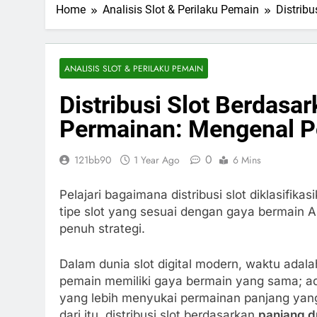
Home
Analisis Slot & Perilaku Pemain
Distrib
ANALISIS SLOT & PERILAKU PEMAIN
Distribusi Slot Berdasa
Permainan: Mengenal Po
0
121bb90
1 Year Ago
6 Mins
Pelajari bagaimana distribusi slot diklasifi
tipe slot yang sesuai dengan gaya bermain A
penuh strategi.
Dalam dunia slot digital modern, waktu adal
pemain memiliki gaya bermain yang sama; ad
yang lebih menyukai permainan panjang yang 
dari itu, distribusi slot berdasarkan
panjang d