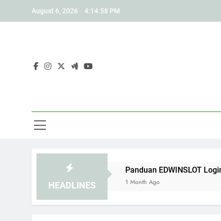
Skip
August 6, 2026
4:14:59 PM
to
content
RD7
Perkuat K
Link Alternatif
Panduan EDWINSLOT Login saat Akse
1 Month Ago
HEADLINES