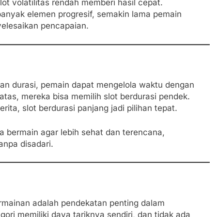
t volatilitas rendah memberi hasil cepat.
banyak elemen progresif, semakin lama pemain
yelesaikan pencapaian.
rkan durasi, pemain dapat mengelola waktu dengan
batas, mereka bisa memilih slot berdurasi pendek.
ita, slot berdurasi panjang jadi pilihan tepat.
ya bermain agar lebih sehat dan terencana,
anpa disadari.
permainan adalah pendekatan penting dalam
ri memiliki daya tariknya sendiri, dan tidak ada