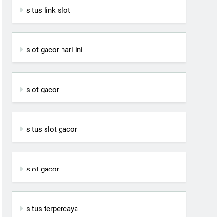
situs link slot
slot gacor hari ini
slot gacor
situs slot gacor
slot gacor
situs terpercaya