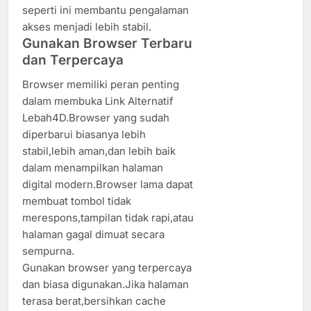
seperti ini membantu pengalaman
akses menjadi lebih stabil.
Gunakan Browser Terbaru
dan Terpercaya
Browser memiliki peran penting
dalam membuka Link Alternatif
Lebah4D.Browser yang sudah
diperbarui biasanya lebih
stabil,lebih aman,dan lebih baik
dalam menampilkan halaman
digital modern.Browser lama dapat
membuat tombol tidak
merespons,tampilan tidak rapi,atau
halaman gagal dimuat secara
sempurna.
Gunakan browser yang terpercaya
dan biasa digunakan.Jika halaman
terasa berat,bersihkan cache