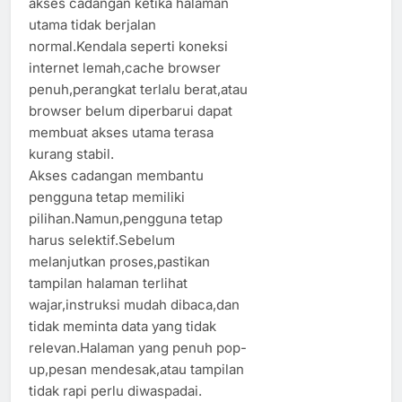
akses cadangan ketika halaman
utama tidak berjalan
normal.Kendala seperti koneksi
internet lemah,cache browser
penuh,perangkat terlalu berat,atau
browser belum diperbarui dapat
membuat akses utama terasa
kurang stabil.
Akses cadangan membantu
pengguna tetap memiliki
pilihan.Namun,pengguna tetap
harus selektif.Sebelum
melanjutkan proses,pastikan
tampilan halaman terlihat
wajar,instruksi mudah dibaca,dan
tidak meminta data yang tidak
relevan.Halaman yang penuh pop-
up,pesan mendesak,atau tampilan
tidak rapi perlu diwaspadai.