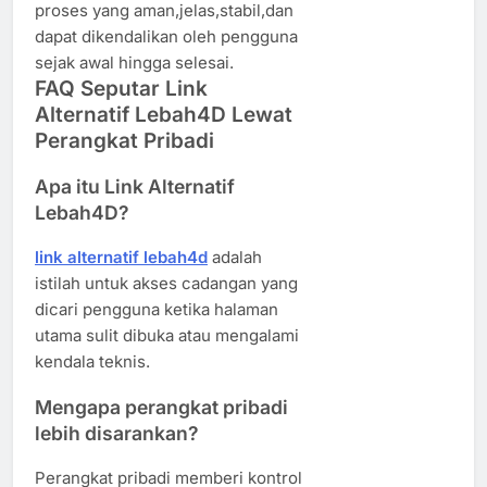
proses yang aman,jelas,stabil,dan
dapat dikendalikan oleh pengguna
sejak awal hingga selesai.
FAQ Seputar Link
Alternatif Lebah4D Lewat
Perangkat Pribadi
Apa itu Link Alternatif
Lebah4D?
link alternatif lebah4d
adalah
istilah untuk akses cadangan yang
dicari pengguna ketika halaman
utama sulit dibuka atau mengalami
kendala teknis.
Mengapa perangkat pribadi
lebih disarankan?
Perangkat pribadi memberi kontrol