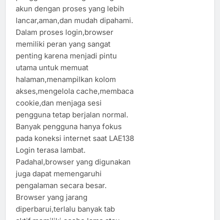
akun dengan proses yang lebih
lancar,aman,dan mudah dipahami.
Dalam proses login,browser
memiliki peran yang sangat
penting karena menjadi pintu
utama untuk memuat
halaman,menampilkan kolom
akses,mengelola cache,membaca
cookie,dan menjaga sesi
pengguna tetap berjalan normal.
Banyak pengguna hanya fokus
pada koneksi internet saat LAE138
Login terasa lambat.
Padahal,browser yang digunakan
juga dapat memengaruhi
pengalaman secara besar.
Browser yang jarang
diperbarui,terlalu banyak tab