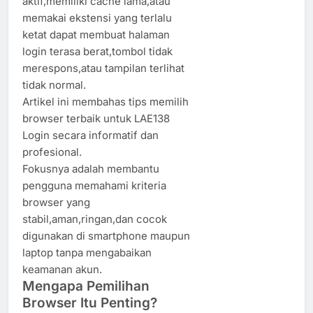
aktif,memiliki cache lama,atau
memakai ekstensi yang terlalu
ketat dapat membuat halaman
login terasa berat,tombol tidak
merespons,atau tampilan terlihat
tidak normal.
Artikel ini membahas tips memilih
browser terbaik untuk LAE138
Login secara informatif dan
profesional.
Fokusnya adalah membantu
pengguna memahami kriteria
browser yang
stabil,aman,ringan,dan cocok
digunakan di smartphone maupun
laptop tanpa mengabaikan
keamanan akun.
Mengapa Pemilihan
Browser Itu Penting?