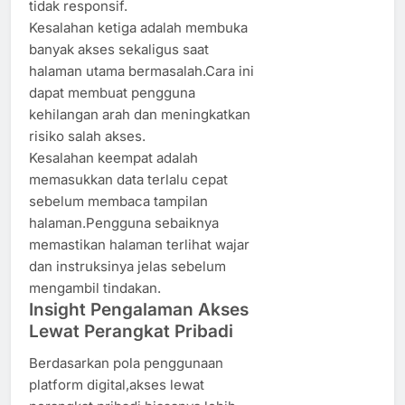
tidak responsif.
Kesalahan ketiga adalah membuka
banyak akses sekaligus saat
halaman utama bermasalah.Cara ini
dapat membuat pengguna
kehilangan arah dan meningkatkan
risiko salah akses.
Kesalahan keempat adalah
memasukkan data terlalu cepat
sebelum membaca tampilan
halaman.Pengguna sebaiknya
memastikan halaman terlihat wajar
dan instruksinya jelas sebelum
mengambil tindakan.
Insight Pengalaman Akses
Lewat Perangkat Pribadi
Berdasarkan pola penggunaan
platform digital,akses lewat