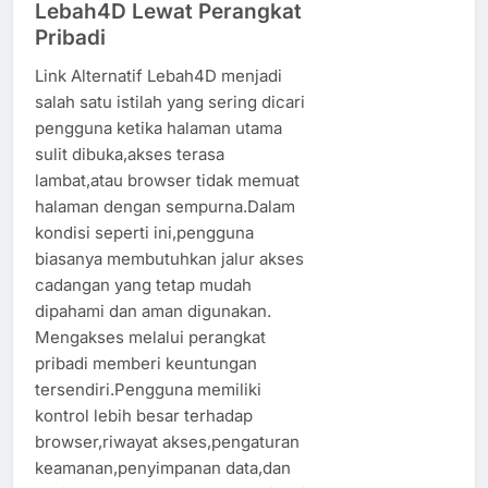
Lebah4D Lewat Perangkat
Pribadi
Link Alternatif Lebah4D menjadi
salah satu istilah yang sering dicari
pengguna ketika halaman utama
sulit dibuka,akses terasa
lambat,atau browser tidak memuat
halaman dengan sempurna.Dalam
kondisi seperti ini,pengguna
biasanya membutuhkan jalur akses
cadangan yang tetap mudah
dipahami dan aman digunakan.
Mengakses melalui perangkat
pribadi memberi keuntungan
tersendiri.Pengguna memiliki
kontrol lebih besar terhadap
browser,riwayat akses,pengaturan
keamanan,penyimpanan data,dan