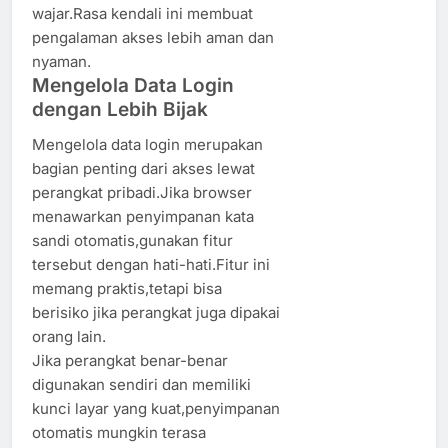
wajar.Rasa kendali ini membuat
pengalaman akses lebih aman dan
nyaman.
Mengelola Data Login
dengan Lebih Bijak
Mengelola data login merupakan
bagian penting dari akses lewat
perangkat pribadi.Jika browser
menawarkan penyimpanan kata
sandi otomatis,gunakan fitur
tersebut dengan hati-hati.Fitur ini
memang praktis,tetapi bisa
berisiko jika perangkat juga dipakai
orang lain.
Jika perangkat benar-benar
digunakan sendiri dan memiliki
kunci layar yang kuat,penyimpanan
otomatis mungkin terasa