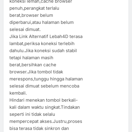
koneksi lemah,cache browser
penuh,perangkat terlalu
berat,browser belum
diperbarui,atau halaman belum
selesai dimuat.
Jika Link Alternatif Lebah4D terasa
lambat,periksa koneksi terlebih
dahulu.Jika koneksi sudah stabil
tetapi halaman masih
berat,bersihkan cache
browser.Jika tombol tidak
merespons,tunggu hingga halaman
selesai dimuat sebelum mencoba
kembali.
Hindari menekan tombol berkali-
kali dalam waktu singkat.Tindakan
seperti ini tidak selalu
mempercepat akses.Justru,proses
bisa terasa tidak sinkron dan