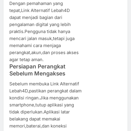
Dengan pemahaman yang
tepat,Link Alternatif Lebah4D
dapat menjadi bagian dari
pengalaman digital yang lebih
praktis.Pengguna tidak hanya
mencari jalan masuk,tetapi juga
memahami cara menjaga
perangkat,akun,dan proses akses
agar tetap aman.
Persiapan Perangkat
Sebelum Mengakses
Sebelum membuka Link Alternatif
Lebah4D,pastikan perangkat dalam
kondisi ringan.Jika menggunakan
smartphone,tutup aplikasi yang
tidak diperlukan.Aplikasi latar
belakang dapat memakai
memori,baterai,dan koneksi