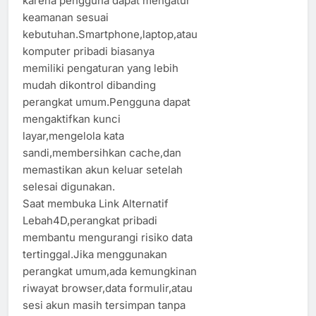
karena pengguna dapat mengatur
keamanan sesuai
kebutuhan.Smartphone,laptop,atau
komputer pribadi biasanya
memiliki pengaturan yang lebih
mudah dikontrol dibanding
perangkat umum.Pengguna dapat
mengaktifkan kunci
layar,mengelola kata
sandi,membersihkan cache,dan
memastikan akun keluar setelah
selesai digunakan.
Saat membuka Link Alternatif
Lebah4D,perangkat pribadi
membantu mengurangi risiko data
tertinggal.Jika menggunakan
perangkat umum,ada kemungkinan
riwayat browser,data formulir,atau
sesi akun masih tersimpan tanpa