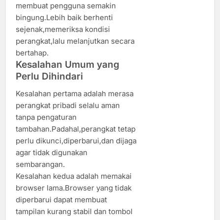
membuat pengguna semakin
bingung.Lebih baik berhenti
sejenak,memeriksa kondisi
perangkat,lalu melanjutkan secara
bertahap.
Kesalahan Umum yang
Perlu Dihindari
Kesalahan pertama adalah merasa
perangkat pribadi selalu aman
tanpa pengaturan
tambahan.Padahal,perangkat tetap
perlu dikunci,diperbarui,dan dijaga
agar tidak digunakan
sembarangan.
Kesalahan kedua adalah memakai
browser lama.Browser yang tidak
diperbarui dapat membuat
tampilan kurang stabil dan tombol