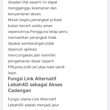
disadari.Hal seperti ini dapat
mengganggu keamanan dan
kenyamanan akses.
Meski begitu,perangkat pribadi
bukan berarti selalu aman
sepenuhnya.Pengguna tetap perlu
memastikan perangkat tidak
dipakai sembarangan,tidak
dipenuhi aplikasi
mencurigakan,dan memiliki
pengamanan dasar seperti
PIN,pola,sidik jari,atau kata sandi
layar.
Fungsi Link Alternatif
Lebah4D sebagai Akses
Cadangan
Fungsi utama Link Alternatif
Lebah4D adalah menjadi jalur