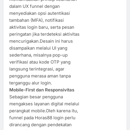
dalam UX funnel dengan
menyediakan opsi autentikasi
tambahan (MFA), notifikasi
aktivitas login baru, serta pesan
peringatan jika terdeteksi aktivitas
mencurigakan.Desain ini harus
disampaikan melalui UI yang
sederhana, misalnya pop-up
verifikasi atau kode OTP yang
langsung terintegrasi, agar
pengguna merasa aman tanpa
terganggu alur login.
Mobile-First dan Responsivitas
Sebagian besar pengguna
mengakses layanan digital melalui
perangkat mobile.Oleh karena itu,
funnel pada Horas88 login perlu
dirancang dengan pendekatan