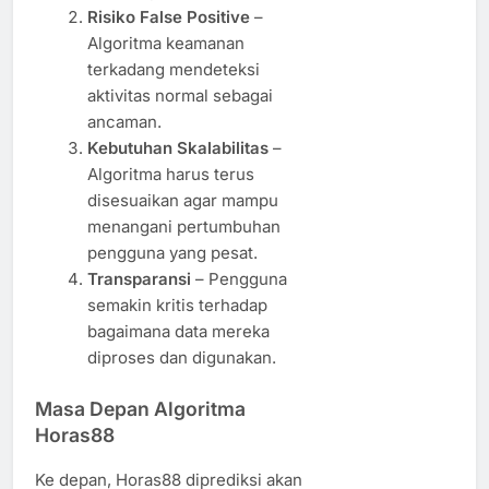
Risiko False Positive
–
Algoritma keamanan
terkadang mendeteksi
aktivitas normal sebagai
ancaman.
Kebutuhan Skalabilitas
–
Algoritma harus terus
disesuaikan agar mampu
menangani pertumbuhan
pengguna yang pesat.
Transparansi
– Pengguna
semakin kritis terhadap
bagaimana data mereka
diproses dan digunakan.
Masa Depan Algoritma
Horas88
Ke depan, Horas88 diprediksi akan