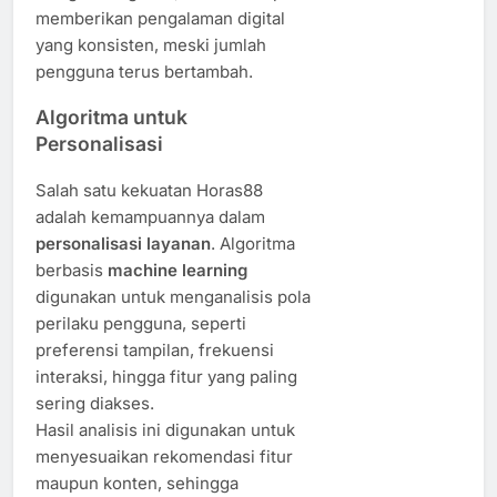
memberikan pengalaman digital
yang konsisten, meski jumlah
pengguna terus bertambah.
Algoritma untuk
Personalisasi
Salah satu kekuatan Horas88
adalah kemampuannya dalam
personalisasi layanan
. Algoritma
berbasis
machine learning
digunakan untuk menganalisis pola
perilaku pengguna, seperti
preferensi tampilan, frekuensi
interaksi, hingga fitur yang paling
sering diakses.
Hasil analisis ini digunakan untuk
menyesuaikan rekomendasi fitur
maupun konten, sehingga