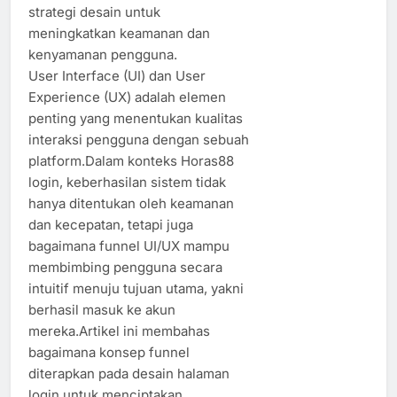
strategi desain untuk
meningkatkan keamanan dan
kenyamanan pengguna.
User Interface (UI) dan User
Experience (UX) adalah elemen
penting yang menentukan kualitas
interaksi pengguna dengan sebuah
platform.Dalam konteks Horas88
login, keberhasilan sistem tidak
hanya ditentukan oleh keamanan
dan kecepatan, tetapi juga
bagaimana funnel UI/UX mampu
membimbing pengguna secara
intuitif menuju tujuan utama, yakni
berhasil masuk ke akun
mereka.Artikel ini membahas
bagaimana konsep funnel
diterapkan pada desain halaman
login untuk menciptakan