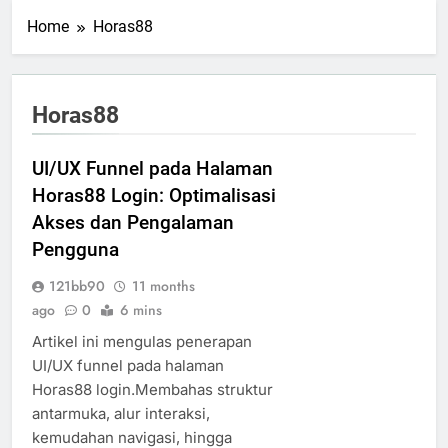
Home
Horas88
Horas88
UI/UX Funnel pada Halaman
Horas88 Login: Optimalisasi
Akses dan Pengalaman
Pengguna
121bb90
11 months
ago
0
6 mins
Artikel ini mengulas penerapan
UI/UX funnel pada halaman
Horas88 login.Membahas struktur
antarmuka, alur interaksi,
kemudahan navigasi, hingga