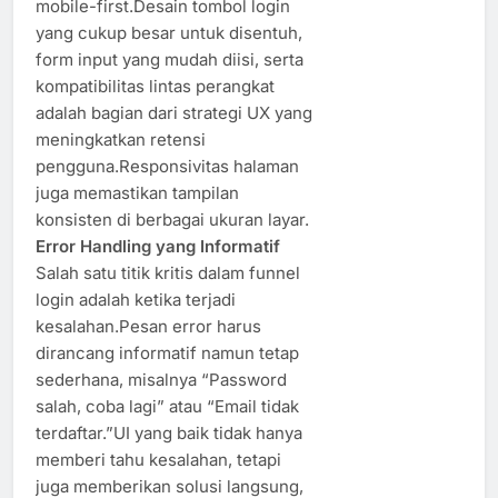
mobile-first.Desain tombol login
yang cukup besar untuk disentuh,
form input yang mudah diisi, serta
kompatibilitas lintas perangkat
adalah bagian dari strategi UX yang
meningkatkan retensi
pengguna.Responsivitas halaman
juga memastikan tampilan
konsisten di berbagai ukuran layar.
Error Handling yang Informatif
Salah satu titik kritis dalam funnel
login adalah ketika terjadi
kesalahan.Pesan error harus
dirancang informatif namun tetap
sederhana, misalnya “Password
salah, coba lagi” atau “Email tidak
terdaftar.”UI yang baik tidak hanya
memberi tahu kesalahan, tetapi
juga memberikan solusi langsung,