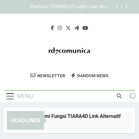
Skip
Login Edwinslot: Panduan Masuk Akun dengan
to
Mudah dan Terarah
content
Lebah4D Login Alternatif dengan Panduan yang
Lebih Terarah
Panduan Memahami Fungsi TIARA4D Link
Alternatif
Panduan EDWINSLOT Login saat Akses
Mengalami Gangguan Sementara
Login Edwinslot: Panduan Masuk Akun dengan
Mudah dan Terarah
RD7 Comunica
Perkuat Komunikasi Bisnis Anda Dengan
Lebah4D Login Alternatif dengan Panduan yang
NEWSLETTER
RANDOM NEWS
Lebih Terarah
Layanan Profesional Dari RD7 Comunica.
Untuk Bisnis Modern Yang Dinamis.
MENU
nduan Memahami Fungsi TIARA4D Link Alternatif
Pand
HEADLINES
Weeks Ago
1 Mont