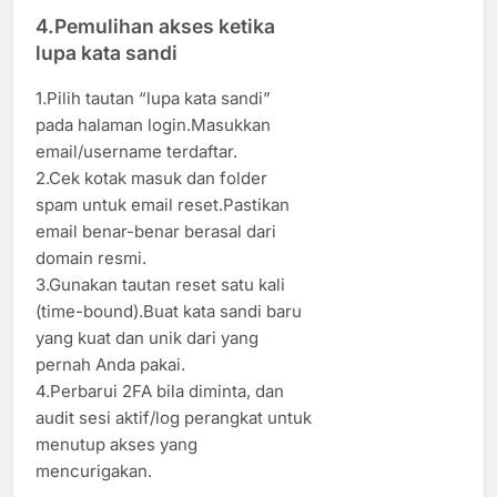
4.Pemulihan akses ketika
lupa kata sandi
1.Pilih tautan “lupa kata sandi”
pada halaman login.Masukkan
email/username terdaftar.
2.Cek kotak masuk dan folder
spam untuk email reset.Pastikan
email benar-benar berasal dari
domain resmi.
3.Gunakan tautan reset satu kali
(time-bound).Buat kata sandi baru
yang kuat dan unik dari yang
pernah Anda pakai.
4.Perbarui 2FA bila diminta, dan
audit sesi aktif/log perangkat untuk
menutup akses yang
mencurigakan.