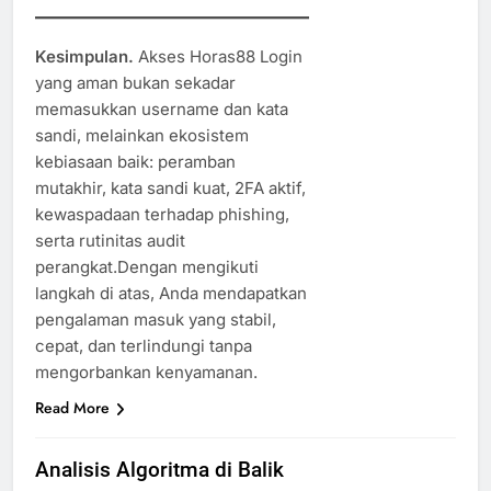
Kesimpulan.
Akses Horas88 Login
yang aman bukan sekadar
memasukkan username dan kata
sandi, melainkan ekosistem
kebiasaan baik: peramban
mutakhir, kata sandi kuat, 2FA aktif,
kewaspadaan terhadap phishing,
serta rutinitas audit
perangkat.Dengan mengikuti
langkah di atas, Anda mendapatkan
pengalaman masuk yang stabil,
cepat, dan terlindungi tanpa
mengorbankan kenyamanan.
Read More
Analisis Algoritma di Balik