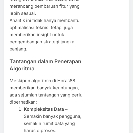
merancang pembaruan fitur yang
lebih sesuai.
Analitik ini tidak hanya membantu
optimalisasi teknis, tetapi juga
memberikan insight untuk
pengembangan strategi jangka
panjang.
Tantangan dalam Penerapan
Algoritma
Meskipun algoritma di Horas88
memberikan banyak keuntungan,
ada sejumlah tantangan yang perlu
diperhatikan:
Kompleksitas Data
–
Semakin banyak pengguna,
semakin rumit data yang
harus diproses.