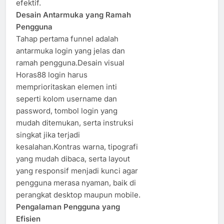
efektif.
Desain Antarmuka yang Ramah
Pengguna
Tahap pertama funnel adalah
antarmuka login yang jelas dan
ramah pengguna.Desain visual
Horas88 login harus
memprioritaskan elemen inti
seperti kolom username dan
password, tombol login yang
mudah ditemukan, serta instruksi
singkat jika terjadi
kesalahan.Kontras warna, tipografi
yang mudah dibaca, serta layout
yang responsif menjadi kunci agar
pengguna merasa nyaman, baik di
perangkat desktop maupun mobile.
Pengalaman Pengguna yang
Efisien