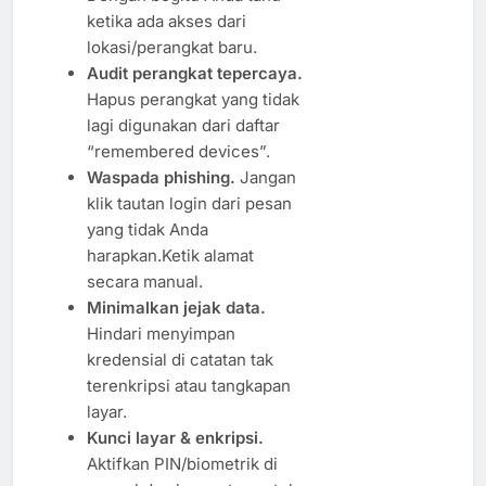
ketika ada akses dari
lokasi/perangkat baru.
Audit perangkat tepercaya.
Hapus perangkat yang tidak
lagi digunakan dari daftar
“remembered devices”.
Waspada phishing.
Jangan
klik tautan login dari pesan
yang tidak Anda
harapkan.Ketik alamat
secara manual.
Minimalkan jejak data.
Hindari menyimpan
kredensial di catatan tak
terenkripsi atau tangkapan
layar.
Kunci layar & enkripsi.
Aktifkan PIN/biometrik di