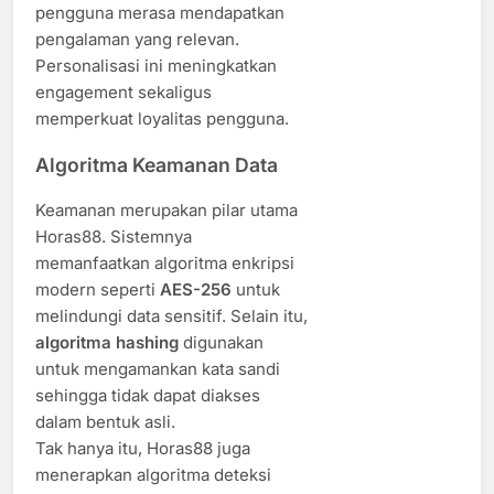
pengguna merasa mendapatkan
pengalaman yang relevan.
Personalisasi ini meningkatkan
engagement sekaligus
memperkuat loyalitas pengguna.
Algoritma Keamanan Data
Keamanan merupakan pilar utama
Horas88. Sistemnya
memanfaatkan algoritma enkripsi
modern seperti
AES-256
untuk
melindungi data sensitif. Selain itu,
algoritma hashing
digunakan
untuk mengamankan kata sandi
sehingga tidak dapat diakses
dalam bentuk asli.
Tak hanya itu, Horas88 juga
menerapkan algoritma deteksi