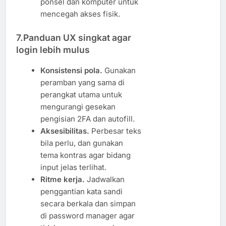
ponsel dan komputer untuk
mencegah akses fisik.
7.Panduan UX singkat agar
login lebih mulus
Konsistensi pola.
Gunakan
peramban yang sama di
perangkat utama untuk
mengurangi gesekan
pengisian 2FA dan autofill.
Aksesibilitas.
Perbesar teks
bila perlu, dan gunakan
tema kontras agar bidang
input jelas terlihat.
Ritme kerja.
Jadwalkan
penggantian kata sandi
secara berkala dan simpan
di password manager agar