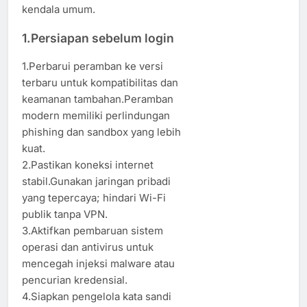
kendala umum.
1.Persiapan sebelum login
1.Perbarui peramban ke versi
terbaru untuk kompatibilitas dan
keamanan tambahan.Peramban
modern memiliki perlindungan
phishing dan sandbox yang lebih
kuat.
2.Pastikan koneksi internet
stabil.Gunakan jaringan pribadi
yang tepercaya; hindari Wi-Fi
publik tanpa VPN.
3.Aktifkan pembaruan sistem
operasi dan antivirus untuk
mencegah injeksi malware atau
pencurian kredensial.
4.Siapkan pengelola kata sandi