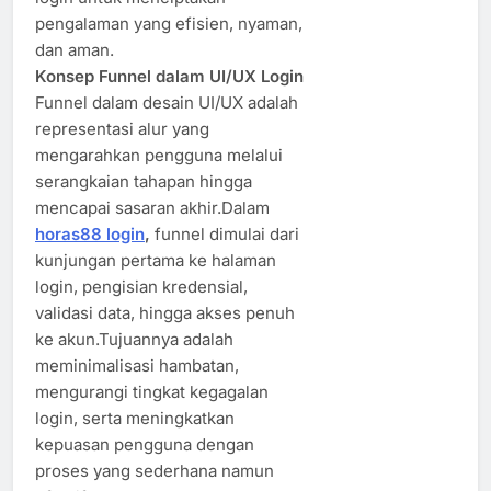
pengalaman yang efisien, nyaman,
dan aman.
Konsep Funnel dalam UI/UX Login
Funnel dalam desain UI/UX adalah
representasi alur yang
mengarahkan pengguna melalui
serangkaian tahapan hingga
mencapai sasaran akhir.Dalam
horas88 login
,
funnel dimulai dari
kunjungan pertama ke halaman
login, pengisian kredensial,
validasi data, hingga akses penuh
ke akun.Tujuannya adalah
meminimalisasi hambatan,
mengurangi tingkat kegagalan
login, serta meningkatkan
kepuasan pengguna dengan
proses yang sederhana namun