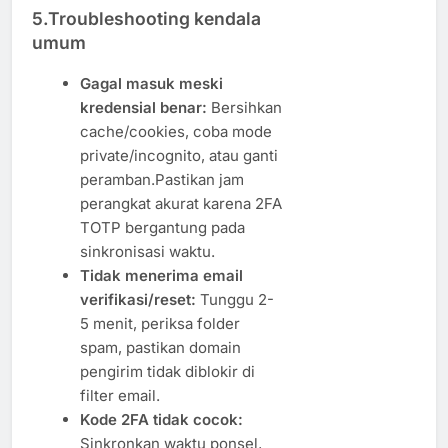
5.Troubleshooting kendala
umum
Gagal masuk meski
kredensial benar:
Bersihkan
cache/cookies, coba mode
private/incognito, atau ganti
peramban.Pastikan jam
perangkat akurat karena 2FA
TOTP bergantung pada
sinkronisasi waktu.
Tidak menerima email
verifikasi/reset:
Tunggu 2-
5 menit, periksa folder
spam, pastikan domain
pengirim tidak diblokir di
filter email.
Kode 2FA tidak cocok:
Sinkronkan waktu ponsel,