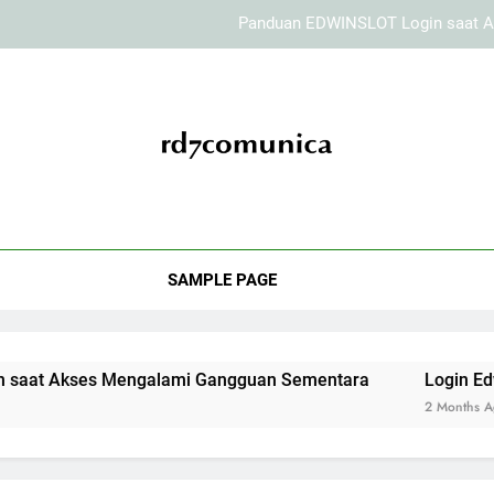
Panduan EDWINSLOT Login saat 
Login Edwinslot: Panduan 
Lebah4D Login Alterna
Panduan Mema
 Comunica
Panduan EDWINSLOT Login saat 
omunikasi Bisnis Anda Dengan Layanan Profesional Dari RD7 C
Login Edwinslot: Panduan 
SAMPLE PAGE
Lebah4D Login Alterna
s Mengalami Gangguan Sementara
Login Edwinslot: P
2 Months Ago