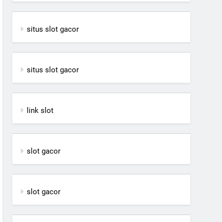
situs slot gacor
situs slot gacor
link slot
slot gacor
slot gacor