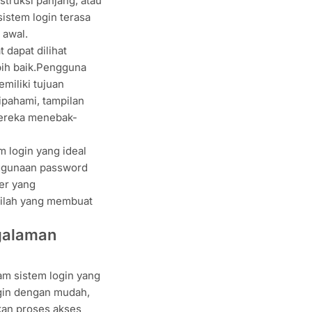
struksi panjang, atau
istem login terasa
 awal.
 dapat dilihat
bih baik.Pengguna
miliki tujuan
pahami, tampilan
mereka menebak-
m login yang ideal
nggunaan password
ser yang
nilah yang membuat
galaman
am sistem login yang
gin dengan mudah,
kan proses akses