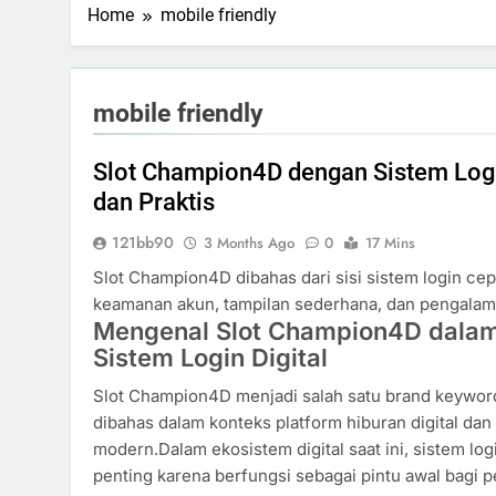
Home
mobile friendly
mobile friendly
Slot Champion4D dengan Sistem Log
dan Praktis
121bb90
3 Months Ago
0
17 Mins
Slot Champion4D dibahas dari sisi sistem login cepa
keamanan akun, tampilan sederhana, dan pengalama
Mengenal Slot Champion4D dalam
Sistem Login Digital
Slot Champion4D menjadi salah satu brand keywor
dibahas dalam konteks platform hiburan digital dan
modern.Dalam ekosistem digital saat ini, sistem lo
penting karena berfungsi sebagai pintu awal bagi 