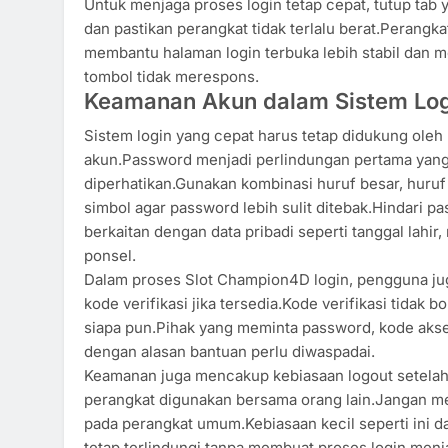
Untuk menjaga proses login tetap cepat, tutup tab 
dan pastikan perangkat tidak terlalu berat.Perangka
membantu halaman login terbuka lebih stabil dan m
tombol tidak merespons.
Keamanan Akun dalam Sistem Logi
Sistem login yang cepat harus tetap didukung ole
akun.Password menjadi perlindungan pertama yang
diperhatikan.Gunakan kombinasi huruf besar, huruf 
simbol agar password lebih sulit ditebak.Hindari p
berkaitan dengan data pribadi seperti tanggal lahir
ponsel.
Dalam proses Slot Champion4D login, pengguna ju
kode verifikasi jika tersedia.Kode verifikasi tidak 
siapa pun.Pihak yang meminta password, kode akse
dengan alasan bantuan perlu diwaspadai.
Keamanan juga mencakup kebiasaan logout setelah s
perangkat digunakan bersama orang lain.Jangan 
pada perangkat umum.Kebiasaan kecil seperti ini 
tetap terlindungi tanpa membuat proses login menja