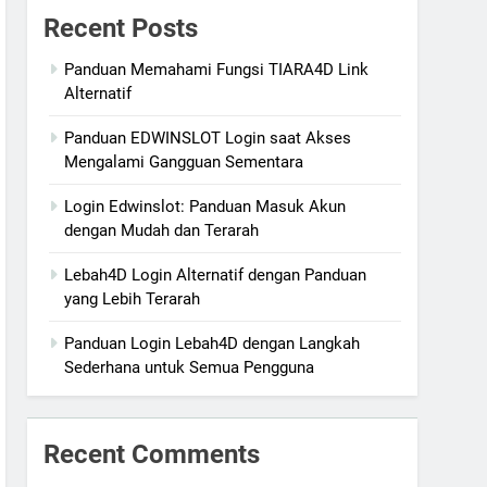
Recent Posts
Panduan Memahami Fungsi TIARA4D Link
Alternatif
Panduan EDWINSLOT Login saat Akses
Mengalami Gangguan Sementara
Login Edwinslot: Panduan Masuk Akun
dengan Mudah dan Terarah
Lebah4D Login Alternatif dengan Panduan
yang Lebih Terarah
Panduan Login Lebah4D dengan Langkah
Sederhana untuk Semua Pengguna
Recent Comments