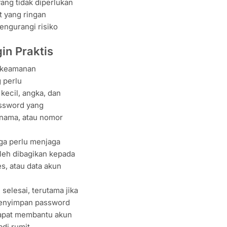
yang tidak diperlukan
t yang ringan
engurangi risiko
n Praktis
h keamanan
 perlu
kecil, angka, dan
assword yang
, nama, atau nomor
ga perlu menjaga
boleh dibagikan kepada
s, atau data akun
elesai, terutama jika
menyimpan password
dapat membantu akun
di rumit.