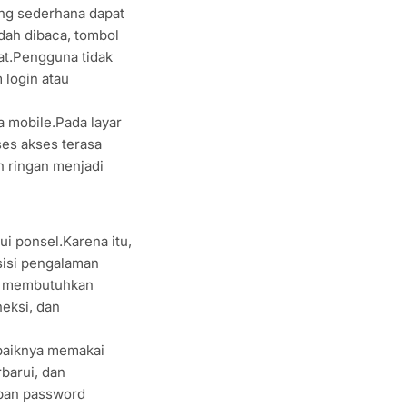
ng sederhana dapat
ah dibaca, tombol
adat.Pengguna tidak
 login atau
 mobile.Pada layar
ses akses terasa
n ringan menjadi
i ponsel.Karena itu,
sisi pengalaman
ga membutuhkan
eksi, dan
baiknya memakai
barui, dan
pan password