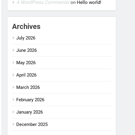
A WordPress Commenter
on
Hello world!
Archives
July 2026
June 2026
May 2026
April 2026
March 2026
February 2026
January 2026
December 2025