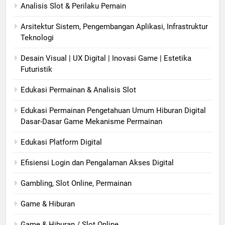
Analisis Slot & Perilaku Pemain
Arsitektur Sistem, Pengembangan Aplikasi, Infrastruktur
Teknologi
Desain Visual | UX Digital | Inovasi Game | Estetika
Futuristik
Edukasi Permainan & Analisis Slot
Edukasi Permainan Pengetahuan Umum Hiburan Digital
Dasar-Dasar Game Mekanisme Permainan
Edukasi Platform Digital
Efisiensi Login dan Pengalaman Akses Digital
Gambling, Slot Online, Permainan
Game & Hiburan
Game & Hiburan / Slot Online