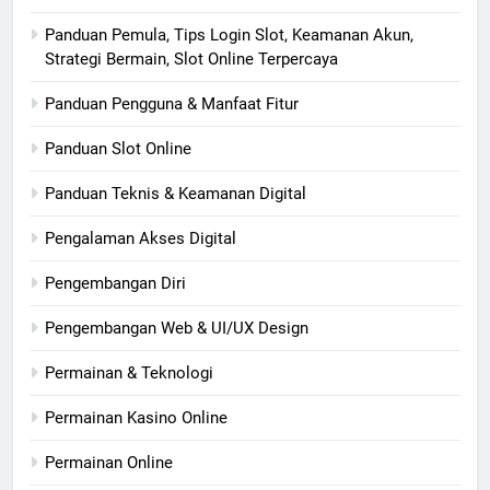
Panduan Pemula, Tips Login Slot, Keamanan Akun,
Strategi Bermain, Slot Online Terpercaya
Panduan Pengguna & Manfaat Fitur
Panduan Slot Online
Panduan Teknis & Keamanan Digital
Pengalaman Akses Digital
Pengembangan Diri
Pengembangan Web & UI/UX Design
Permainan & Teknologi
Permainan Kasino Online
Permainan Online