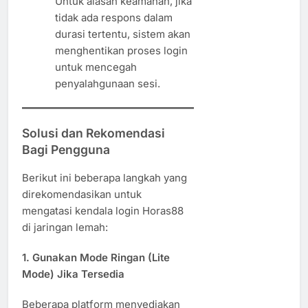
Untuk alasan keamanan, jika
tidak ada respons dalam
durasi tertentu, sistem akan
menghentikan proses login
untuk mencegah
penyalahgunaan sesi.
Solusi dan Rekomendasi
Bagi Pengguna
Berikut ini beberapa langkah yang
direkomendasikan untuk
mengatasi kendala login Horas88
di jaringan lemah:
1.
Gunakan Mode Ringan (Lite
Mode) Jika Tersedia
Beberapa platform menyediakan