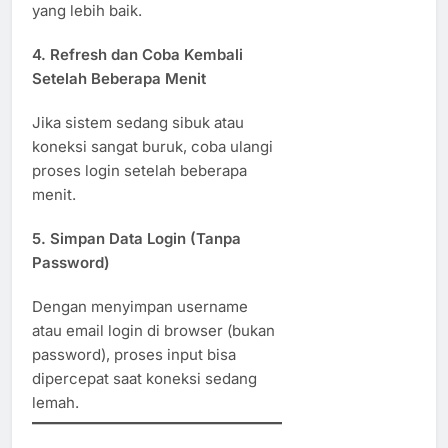
yang lebih baik.
4.
Refresh dan Coba Kembali
Setelah Beberapa Menit
Jika sistem sedang sibuk atau
koneksi sangat buruk, coba ulangi
proses login setelah beberapa
menit.
5.
Simpan Data Login (Tanpa
Password)
Dengan menyimpan username
atau email login di browser (bukan
password), proses input bisa
dipercepat saat koneksi sedang
lemah.