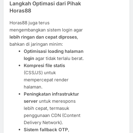
Langkah Optimasi dari Pihak
Horas88
Horas88 juga terus
mengembangkan sistem login agar
lebih ringan dan cepat diproses
,
bahkan di jaringan minim:
Optimisasi loading halaman
login
agar tidak terlalu berat.
Kompresi file statis
(CSS/JS) untuk
mempercepat render
halaman.
Peningkatan infrastruktur
server
untuk merespons
lebih cepat, termasuk
penggunaan CDN (Content
Delivery Network).
Sistem fallback OTP
,