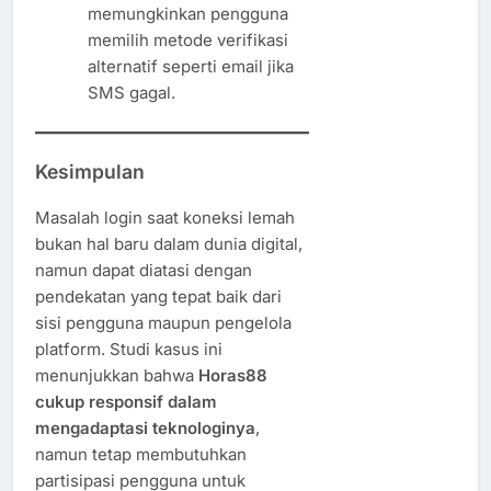
memungkinkan pengguna
memilih metode verifikasi
alternatif seperti email jika
SMS gagal.
Kesimpulan
Masalah login saat koneksi lemah
bukan hal baru dalam dunia digital,
namun dapat diatasi dengan
pendekatan yang tepat baik dari
sisi pengguna maupun pengelola
platform. Studi kasus ini
menunjukkan bahwa
Horas88
cukup responsif dalam
mengadaptasi teknologinya
,
namun tetap membutuhkan
partisipasi pengguna untuk