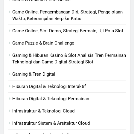
Game Online, Pengembangan Diri, Strategi, Pengelolaan
Waktu, Keterampilan Berpikir Kritis
Game Online, Slot Demo, Strategi Bermain, Uji Pola Slot
Game Puzzle & Brain Challenge
Gaming & Hiburan Kasino & Slot Analisis Tren Permainan
Teknologi dan Game Digital Strategi Slot
Gaming & Tren Digital
Hiburan Digital & Teknologi Interaktif
Hiburan Digital & Teknologi Permainan
Infrastruktur & Teknologi Cloud
Infrastruktur Sistem & Arsitektur Cloud