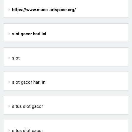
https://www.macc-artspace.org/
slot gacor hari ini
slot
slot gacor hari ini
situs slot gacor
situs slot gacor