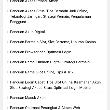
Panduan Akses Pribadi Aman
Panduan Akses Situs, Tips Bermain Judi Online,
Teknologi Jaringan, Strategi Pemain, Pengalaman
Pengguna
Panduan Akun Digital
Panduan Bermain Slot, Slot Bertema, Hiburan Kasino
Panduan Browser dan Optimasi Login
Panduan Game, Hiburan Digital, Strategi Bermain
Panduan Game, Slot Online, Tips & Trik
Panduan Login Cepat, Tips Slot Online, Keamanan Akun
Slot, Strategi Akses Situs, Optimasi Login Mobile
Panduan Masuk Akun
Panduan Optimasi Perangkat & Akses Web