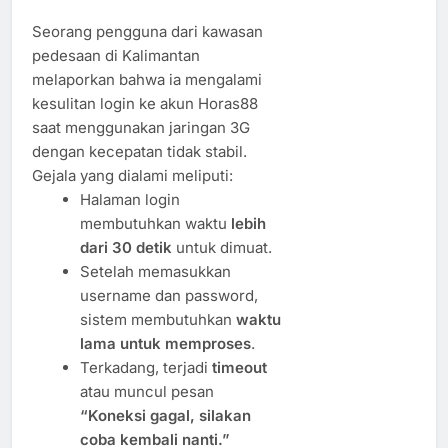
Seorang pengguna dari kawasan
pedesaan di Kalimantan
melaporkan bahwa ia mengalami
kesulitan login ke akun Horas88
saat menggunakan jaringan 3G
dengan kecepatan tidak stabil.
Gejala yang dialami meliputi:
Halaman login
membutuhkan waktu
lebih
dari 30 detik
untuk dimuat.
Setelah memasukkan
username dan password,
sistem membutuhkan
waktu
lama untuk memproses
.
Terkadang, terjadi
timeout
atau muncul pesan
“Koneksi gagal, silakan
coba kembali nanti.”