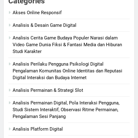
Categories
Akses Online Responsif
Analisis & Desain Game Digital
Analisis Cerita Game Budaya Populer Narasi dalam
Video Game Dunia Fiksi & Fantasi Media dan Hiburan
Studi Karakter
Analisis Perilaku Pengguna Psikologi Digital
Pengalaman Komunitas Online Identitas dan Reputasi
Digital Interaksi dan Budaya Internet
Analisis Permainan & Strategi Slot
Analisis Permainan Digital, Pola Interaksi Pengguna,
Studi Sistem Interaktif, Observasi Ritme Permainan,
Pengalaman Sesi Panjang
Analisis Platform Digital