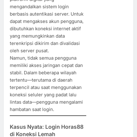
mengandalkan sistem login
berbasis autentikasi server. Untuk
dapat mengakses akun pengguna,
dibutuhkan koneksi internet aktif
yang memungkinkan data
terenkripsi dikirim dan divalidasi
oleh server pusat.
Namun, tidak semua pengguna
memiliki akses jaringan cepat dan
stabil. Dalam beberapa wilayah
tertentu—terutama di daerah
terpencil atau saat menggunakan
koneksi seluler yang padat lalu
lintas data—pengguna mengalami
hambatan saat login.
Kasus Nyata: Login Horas88
di Koneksi Lemah