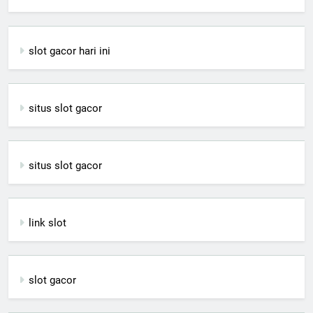
slot gacor hari ini
situs slot gacor
situs slot gacor
link slot
slot gacor