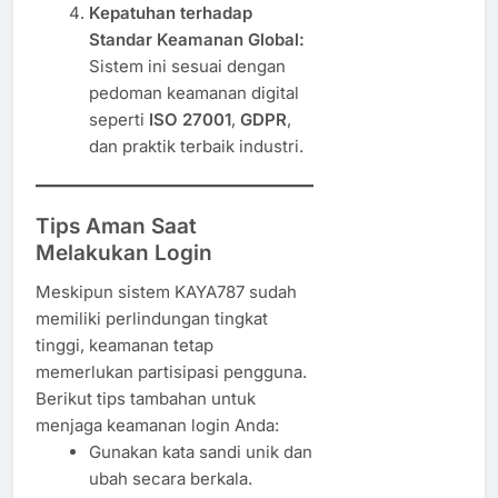
Kepatuhan terhadap
Standar Keamanan Global:
Sistem ini sesuai dengan
pedoman keamanan digital
seperti
ISO 27001
,
GDPR
,
dan praktik terbaik industri.
Tips Aman Saat
Melakukan Login
Meskipun sistem KAYA787 sudah
memiliki perlindungan tingkat
tinggi, keamanan tetap
memerlukan partisipasi pengguna.
Berikut tips tambahan untuk
menjaga keamanan login Anda:
Gunakan kata sandi unik dan
ubah secara berkala.