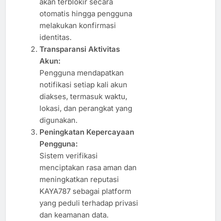
akan terblokir secara
otomatis hingga pengguna
melakukan konfirmasi
identitas.
Transparansi Aktivitas
Akun:
Pengguna mendapatkan
notifikasi setiap kali akun
diakses, termasuk waktu,
lokasi, dan perangkat yang
digunakan.
Peningkatan Kepercayaan
Pengguna:
Sistem verifikasi
menciptakan rasa aman dan
meningkatkan reputasi
KAYA787 sebagai platform
yang peduli terhadap privasi
dan keamanan data.