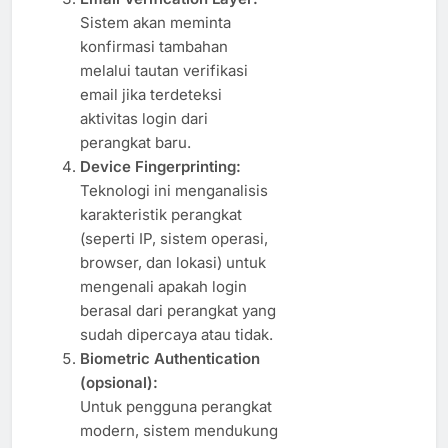
Sistem akan meminta
konfirmasi tambahan
melalui tautan verifikasi
email jika terdeteksi
aktivitas login dari
perangkat baru.
Device Fingerprinting:
Teknologi ini menganalisis
karakteristik perangkat
(seperti IP, sistem operasi,
browser, dan lokasi) untuk
mengenali apakah login
berasal dari perangkat yang
sudah dipercaya atau tidak.
Biometric Authentication
(opsional):
Untuk pengguna perangkat
modern, sistem mendukung