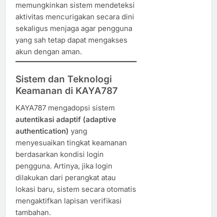
memungkinkan sistem mendeteksi
aktivitas mencurigakan secara dini
sekaligus menjaga agar pengguna
yang sah tetap dapat mengakses
akun dengan aman.
Sistem dan Teknologi
Keamanan di KAYA787
KAYA787 mengadopsi sistem
autentikasi adaptif (adaptive
authentication)
yang
menyesuaikan tingkat keamanan
berdasarkan kondisi login
pengguna. Artinya, jika login
dilakukan dari perangkat atau
lokasi baru, sistem secara otomatis
mengaktifkan lapisan verifikasi
tambahan.