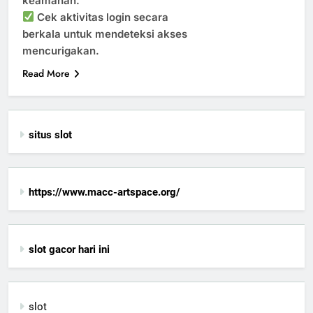
keamanan.
Cek aktivitas login secara
berkala untuk mendeteksi akses
mencurigakan.
Read More
situs slot
https://www.macc-artspace.org/
slot gacor hari ini
slot