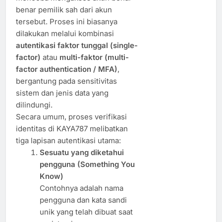
benar pemilik sah dari akun
tersebut. Proses ini biasanya
dilakukan melalui kombinasi
autentikasi faktor tunggal (single-
factor)
atau
multi-faktor (multi-
factor authentication / MFA)
,
bergantung pada sensitivitas
sistem dan jenis data yang
dilindungi.
Secara umum, proses verifikasi
identitas di KAYA787 melibatkan
tiga lapisan autentikasi utama:
Sesuatu yang diketahui
pengguna (Something You
Know)
Contohnya adalah nama
pengguna dan kata sandi
unik yang telah dibuat saat