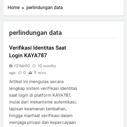
Home
perlindungan data
perlindungan data
Verifikasi Identitas Saat
Login KAYA787
121bb90
10 months
ago
0
9 mins
Artikel ini mengulas secara
lengkap sistem verifikasi identitas
saat login di platform KAYA787,
mulai dari mekanisme autentikasi,
lapisan keamanan tambahan,
hingga manfaat verifikasi dalam
menjaga privasi dan kepercayaan