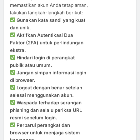
memastikan akun Anda tetap aman,
lakukan langkah-langkah berikut:
Gunakan kata sandi yang kuat
dan unik.
Aktifkan Autentikasi Dua
Faktor (2FA) untuk perlindungan
ekstra.
Hindari login di perangkat
publik atau umum.
Jangan simpan informasi login
di browser.
Logout dengan benar setelah
selesai menggunakan akun.
Waspada terhadap serangan
phishing dan selalu periksa URL
resmi sebelum login.
Perbarui perangkat dan
browser untuk menjaga sistem