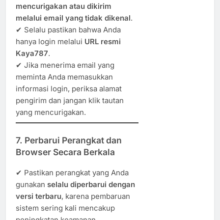
mencurigakan atau dikirim
melalui email yang tidak dikenal
.
✔ Selalu pastikan bahwa Anda
hanya login melalui
URL resmi
Kaya787
.
✔ Jika menerima email yang
meminta Anda memasukkan
informasi login, periksa alamat
pengirim dan jangan klik tautan
yang mencurigakan.
7. Perbarui Perangkat dan
Browser Secara Berkala
✔ Pastikan perangkat yang Anda
gunakan
selalu diperbarui dengan
versi terbaru
, karena pembaruan
sistem sering kali mencakup
peningkatan keamanan.