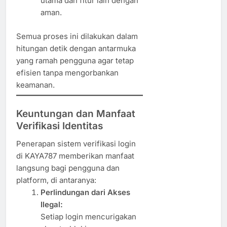
utama dan fitur lain dengan
aman.
Semua proses ini dilakukan dalam
hitungan detik dengan antarmuka
yang ramah pengguna agar tetap
efisien tanpa mengorbankan
keamanan.
Keuntungan dan Manfaat
Verifikasi Identitas
Penerapan sistem verifikasi login
di KAYA787 memberikan manfaat
langsung bagi pengguna dan
platform, di antaranya:
Perlindungan dari Akses
Ilegal:
Setiap login mencurigakan