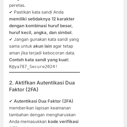
peretas.
✔ Pastikan kata sandi Anda
memiliki setidaknya 12 karakter
dengan kombinasi huruf besar,
huruf kecil, angka, dan simbol
.
✔ Jangan gunakan kata sandi yang
sama untuk
akun lain
agar tetap
aman jika terjadi kebocoran data.
Contoh kata sandi yang kuat:
K@ya787_Secure2024!
2. Aktifkan Autentikasi Dua
Faktor (2FA)
✔
Autentikasi Dua Faktor (2FA)
memberikan lapisan keamanan
tambahan dengan mengharuskan
Anda memasukkan
kode verifikasi