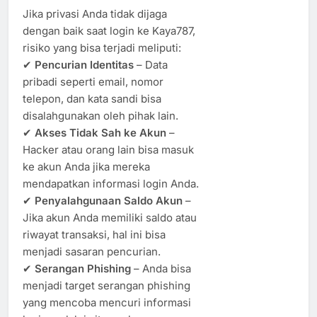
Jika privasi Anda tidak dijaga
dengan baik saat login ke Kaya787,
risiko yang bisa terjadi meliputi:
✔
Pencurian Identitas
– Data
pribadi seperti email, nomor
telepon, dan kata sandi bisa
disalahgunakan oleh pihak lain.
✔
Akses Tidak Sah ke Akun
–
Hacker atau orang lain bisa masuk
ke akun Anda jika mereka
mendapatkan informasi login Anda.
✔
Penyalahgunaan Saldo Akun
–
Jika akun Anda memiliki saldo atau
riwayat transaksi, hal ini bisa
menjadi sasaran pencurian.
✔
Serangan Phishing
– Anda bisa
menjadi target serangan phishing
yang mencoba mencuri informasi