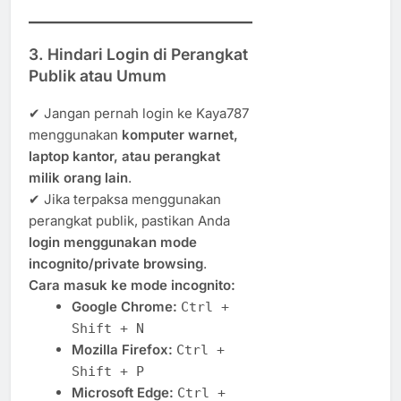
3. Hindari Login di Perangkat
Publik atau Umum
✔ Jangan pernah login ke Kaya787
menggunakan
komputer warnet,
laptop kantor, atau perangkat
milik orang lain
.
✔ Jika terpaksa menggunakan
perangkat publik, pastikan Anda
login menggunakan mode
incognito/private browsing
.
Cara masuk ke mode incognito:
Google Chrome:
Ctrl +
Shift + N
Mozilla Firefox:
Ctrl +
Shift + P
Microsoft Edge:
Ctrl +