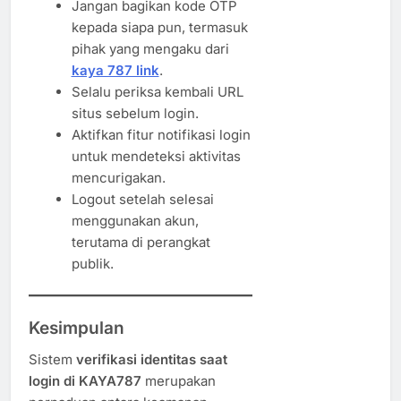
Jangan bagikan kode OTP
kepada siapa pun, termasuk
pihak yang mengaku dari
kaya 787 link
.
Selalu periksa kembali URL
situs sebelum login.
Aktifkan fitur notifikasi login
untuk mendeteksi aktivitas
mencurigakan.
Logout setelah selesai
menggunakan akun,
terutama di perangkat
publik.
Kesimpulan
Sistem
verifikasi identitas saat
login di KAYA787
merupakan