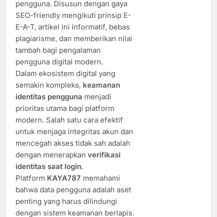
pengguna. Disusun dengan gaya
SEO-friendly mengikuti prinsip E-
E-A-T, artikel ini informatif, bebas
plagiarisme, dan memberikan nilai
tambah bagi pengalaman
pengguna digital modern.
Dalam ekosistem digital yang
semakin kompleks,
keamanan
identitas pengguna
menjadi
prioritas utama bagi platform
modern. Salah satu cara efektif
untuk menjaga integritas akun dan
mencegah akses tidak sah adalah
dengan menerapkan
verifikasi
identitas saat login
.
Platform
KAYA787
memahami
bahwa data pengguna adalah aset
penting yang harus dilindungi
dengan sistem keamanan berlapis.