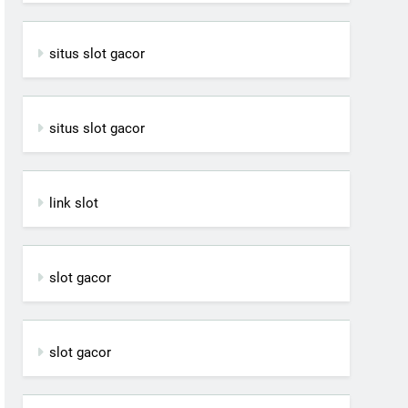
situs slot gacor
situs slot gacor
link slot
slot gacor
slot gacor