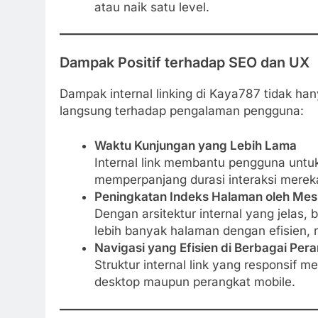
atau naik satu level.
Dampak Positif terhadap SEO dan UX
Dampak internal linking di Kaya787 tidak han
langsung terhadap pengalaman pengguna:
Waktu Kunjungan yang Lebih Lama
Internal link membantu pengguna untu
memperpanjang durasi interaksi merek
Peningkatan Indeks Halaman oleh Mesi
Dengan arsitektur internal yang jelas,
lebih banyak halaman dengan efisien, me
Navigasi yang Efisien di Berbagai Per
Struktur internal link yang responsif
desktop maupun perangkat mobile.