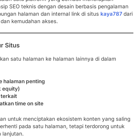
insip SEO teknis dengan desain berbasis pengalaman
bungan halaman dan internal link di situs
kaya787
dari
O, dan kemudahan akses.
r Situs
gkan satu halaman ke halaman lainnya di dalam
e halaman penting
 equity)
terkait
tkan time on site
kan untuk menciptakan ekosistem konten yang saling
rhenti pada satu halaman, tetapi terdorong untuk
 lanjutan.