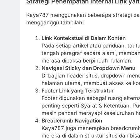
Strategi Penempatan Internal Link yan
Kaya787 menggunakan beberapa strategi dala
mengganggu tampilan:
Link Kontekstual di Dalam Konten
Pada setiap artikel atau panduan, tautan 
tengah paragraf secara alami, memban
merasa dipaksa berpindah halaman.
Navigasi Sticky dan Dropdown Menu
Di bagian header situs, dropdown menu 
halaman utama, membuat akses ke kon
Footer Link yang Terstruktur
Footer digunakan sebagai ruang altern
penting seperti Syarat & Ketentuan, 
mesin pencari merayapi keseluruhan h
Breadcrumb Navigation
Kaya787 juga menerapkan breadcrumb 
mereka di dalam struktur situs dan b