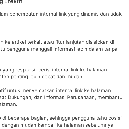
g Efektif
m penempatan internal link yang dinamis dan tidak
ke artikel terkait atau fitur lanjutan disisipkan di
tu pengguna menggali informasi lebih dalam tanpa
yang responsif berisi internal link ke halaman-
ten penting lebih cepat dan mudah.
atif untuk menyematkan internal link ke halaman
Pusat Dukungan, dan Informasi Perusahaan, membantu
alaman.
di beberapa bagian, sehingga pengguna tahu posisi
isa dengan mudah kembali ke halaman sebelumnya