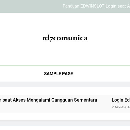
Panduan EDWINSLOT Login saat 
Login Edwinslot: Panduan 
Lebah4D Login Alterna
Panduan Mema
 Comunica
Panduan EDWINSLOT Login saat 
omunikasi Bisnis Anda Dengan Layanan Profesional Dari RD7 C
Login Edwinslot: Panduan 
SAMPLE PAGE
Lebah4D Login Alterna
s Mengalami Gangguan Sementara
Login Edwinslot: Pa
2 Months Ago