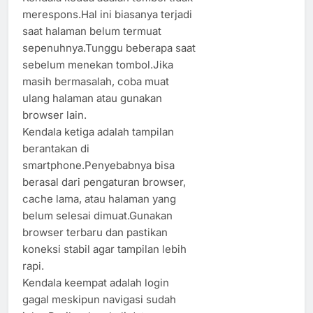
merespons.Hal ini biasanya terjadi
saat halaman belum termuat
sepenuhnya.Tunggu beberapa saat
sebelum menekan tombol.Jika
masih bermasalah, coba muat
ulang halaman atau gunakan
browser lain.
Kendala ketiga adalah tampilan
berantakan di
smartphone.Penyebabnya bisa
berasal dari pengaturan browser,
cache lama, atau halaman yang
belum selesai dimuat.Gunakan
browser terbaru dan pastikan
koneksi stabil agar tampilan lebih
rapi.
Kendala keempat adalah login
gagal meskipun navigasi sudah