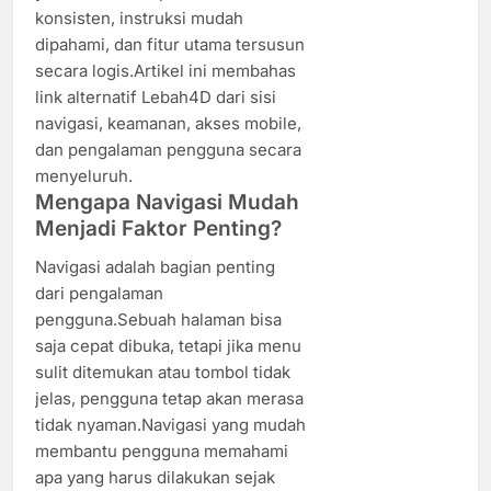
konsisten, instruksi mudah
dipahami, dan fitur utama tersusun
secara logis.Artikel ini membahas
link alternatif Lebah4D dari sisi
navigasi, keamanan, akses mobile,
dan pengalaman pengguna secara
menyeluruh.
Mengapa Navigasi Mudah
Menjadi Faktor Penting?
Navigasi adalah bagian penting
dari pengalaman
pengguna.Sebuah halaman bisa
saja cepat dibuka, tetapi jika menu
sulit ditemukan atau tombol tidak
jelas, pengguna tetap akan merasa
tidak nyaman.Navigasi yang mudah
membantu pengguna memahami
apa yang harus dilakukan sejak