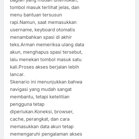
tombol masuk terlihat jelas, dan
menu bantuan tersusun
rapi.Namun, saat memasukkan
username, keyboard otomatis
menambahkan spasi di akhir
teks.Arman memeriksa ulang data
akun, menghapus spasi tersebut,
lalu menekan tombol masuk satu
kali.Proses akses berjalan lebih
lancar.
Skenario ini menunjukkan bahwa
navigasi yang mudah sangat
membantu, tetapi ketelitian
pengguna tetap
diperlukan.Koneksi, browser,
cache, perangkat, dan cara
memasukkan data akun tetap
memengaruhi pengalaman akses