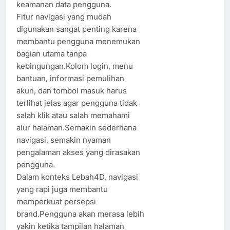
keamanan data pengguna.
Fitur navigasi yang mudah
digunakan sangat penting karena
membantu pengguna menemukan
bagian utama tanpa
kebingungan.Kolom login, menu
bantuan, informasi pemulihan
akun, dan tombol masuk harus
terlihat jelas agar pengguna tidak
salah klik atau salah memahami
alur halaman.Semakin sederhana
navigasi, semakin nyaman
pengalaman akses yang dirasakan
pengguna.
Dalam konteks Lebah4D, navigasi
yang rapi juga membantu
memperkuat persepsi
brand.Pengguna akan merasa lebih
yakin ketika tampilan halaman