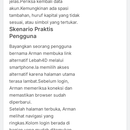
jelas.Periksa kembali data
akun.Kemungkinan ada spasi
tambahan, huruf kapital yang tidak
sesuai, atau simbol yang tertukar.
Skenario Praktis
Pengguna
Bayangkan seorang pengguna
bernama Arman membuka link
alternatif Lebah4D melalui
smartphone.Ia memilih akses
alternatif karena halaman utama
terasa lambat.Sebelum login,
Arman memeriksa koneksi dan
memastikan browser sudah
diperbarui.
Setelah halaman terbuka, Arman
melihat navigasi yang
ringkas.Kolom login berada di
bagian yang mudah ditemukan,