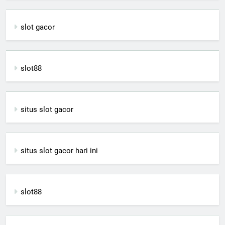
slot gacor
slot88
situs slot gacor
situs slot gacor hari ini
slot88