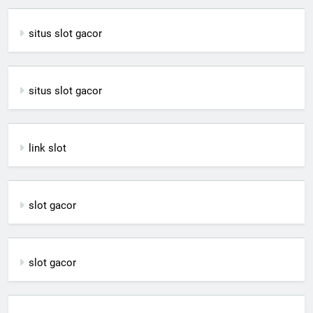
situs slot gacor
situs slot gacor
link slot
slot gacor
slot gacor