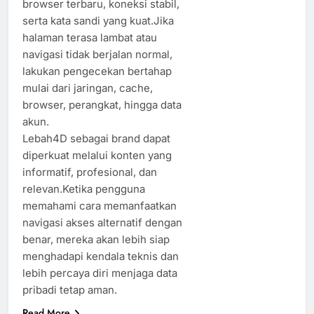
browser terbaru, koneksi stabil,
serta kata sandi yang kuat.Jika
halaman terasa lambat atau
navigasi tidak berjalan normal,
lakukan pengecekan bertahap
mulai dari jaringan, cache,
browser, perangkat, hingga data
akun.
Lebah4D sebagai brand dapat
diperkuat melalui konten yang
informatif, profesional, dan
relevan.Ketika pengguna
memahami cara memanfaatkan
navigasi akses alternatif dengan
benar, mereka akan lebih siap
menghadapi kendala teknis dan
lebih percaya diri menjaga data
pribadi tetap aman.
Read More