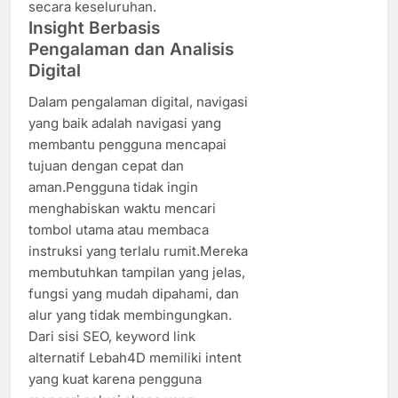
secara keseluruhan.
Insight Berbasis
Pengalaman dan Analisis
Digital
Dalam pengalaman digital, navigasi
yang baik adalah navigasi yang
membantu pengguna mencapai
tujuan dengan cepat dan
aman.Pengguna tidak ingin
menghabiskan waktu mencari
tombol utama atau membaca
instruksi yang terlalu rumit.Mereka
membutuhkan tampilan yang jelas,
fungsi yang mudah dipahami, dan
alur yang tidak membingungkan.
Dari sisi SEO, keyword link
alternatif Lebah4D memiliki intent
yang kuat karena pengguna